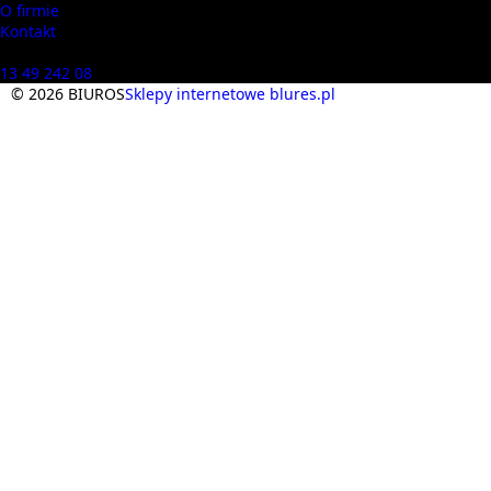
O firmie
Kontakt
Masz pytania? Zadzwoń
13 49 242 08
© 2026 BIUROS
Sklepy internetowe blures.pl