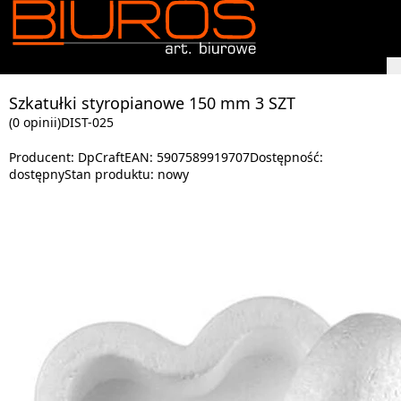
Szkatułki styropianowe 150 mm 3 SZT
(0 opinii)
DIST-025
Producent:
DpCraft
EAN:
5907589919707
Dostępność:
dostępny
Stan produktu:
nowy