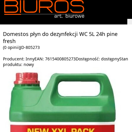
Domestos płyn do dezynfekcji WC 5L 24h pine
fresh
(0 opinii)
JD-805273
Producent:
Inny
EAN:
7615400805273
Dostępność:
dostępny
Stan
produktu:
nowy