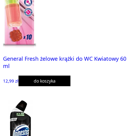
General Fresh żelowe krążki do WC Kwiatowy 60
ml
12,99 zł
do koszyka