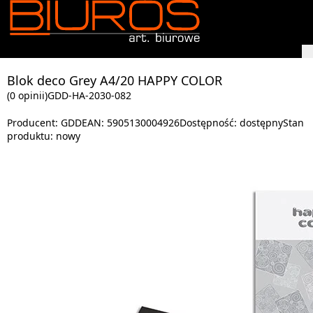
Blok deco Grey A4/20 HAPPY COLOR
(0 opinii)
GDD-HA-2030-082
Producent:
GDD
EAN:
5905130004926
Dostępność:
dostępny
Stan
produktu:
nowy