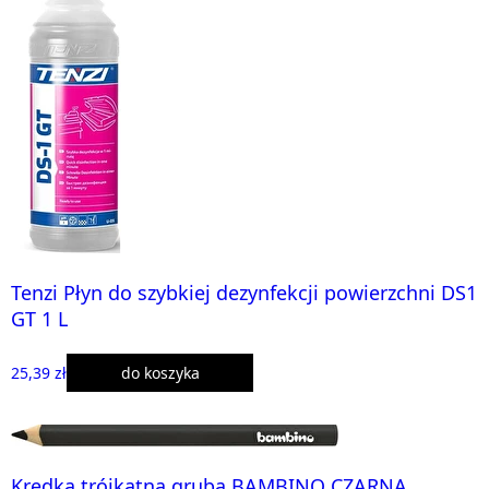
Tenzi Płyn do szybkiej dezynfekcji powierzchni DS1
GT 1 L
25,39 zł
do koszyka
Kredka trójkątna gruba BAMBINO CZARNA