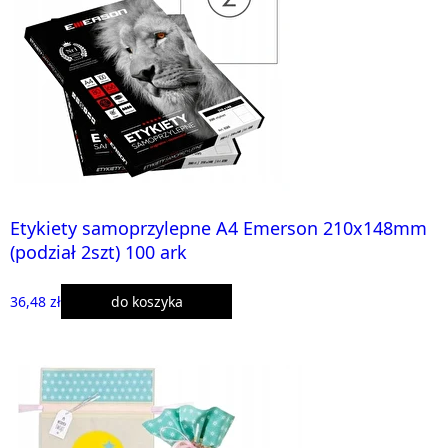
Etykiety samoprzylepne A4 Emerson 210x148mm
(podział 2szt) 100 ark
36,48 zł
do koszyka