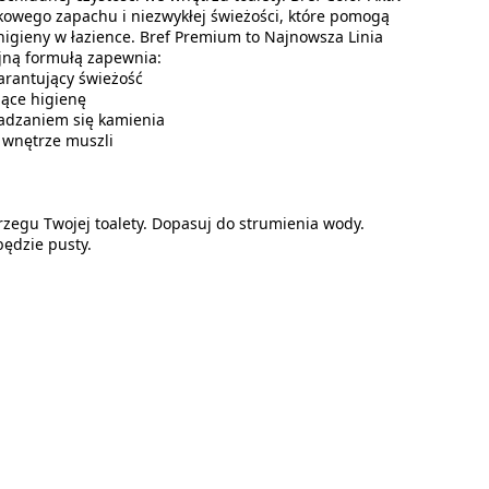
kowego zapachu i niezwykłej świeżości, które pomogą
igieny w łazience. Bref Premium to Najnowsza Linia
yjną formułą zapewnia:
antujący świeżość
ące higienę
dzaniem się kamienia
wnętrze muszli
brzegu Twojej toalety. Dopasuj do strumienia wody.
ędzie pusty.