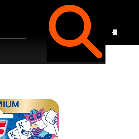
Czego
szukasz?