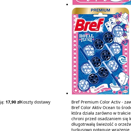
ją:
17,90 zł
Koszty dostawy
Bref Premium Color Activ - z
Bref Color Aktiv Ocean to śro
która działa zarówno w trakci
chroni przed osadzaniem się 
długotrwałą świeżość o orzeź
turkusowo potęguje wrażenie s