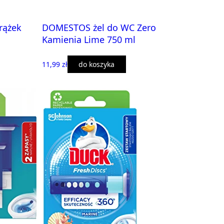
rążek
DOMESTOS żel do WC Zero
Kamienia Lime 750 ml
11,99 zł
do koszyka