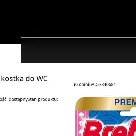
a kostka do WC
(0 opinii)
ADE-840681
ość:
dostępny
Stan produktu: