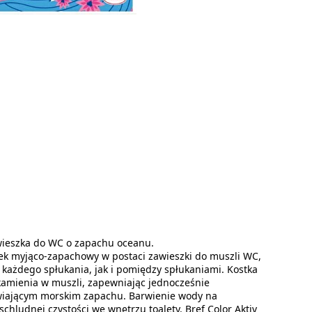
awieszka do WC o zapachu oceanu.
dek myjąco-zapachowy w postaci zawieszki do muszli WC,
e każdego spłukania, jak i pomiędzy spłukaniami. Kostka
kamienia w muszli, zapewniając jednocześnie
wiającym morskim zapachu. Barwienie wody na
chludnej czystości we wnętrzu toalety. Bref Color Aktiv