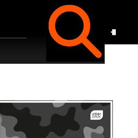
Czego
szukasz?