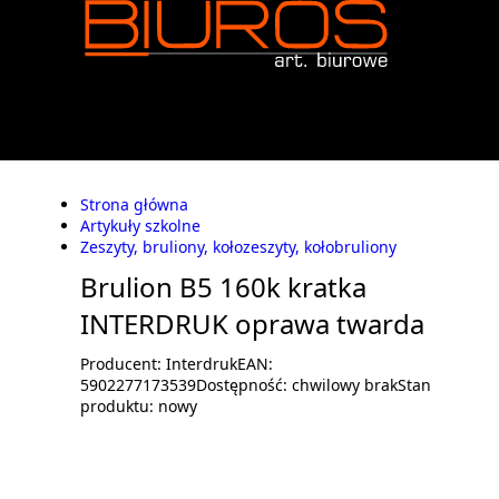
Strona główna
Artykuły szkolne
Zeszyty, bruliony, kołozeszyty, kołobruliony
Brulion B5 160k kratka
INTERDRUK oprawa twarda
Producent:
Interdruk
EAN:
5902277173539
Dostępność:
chwilowy brak
Stan
produktu:
nowy