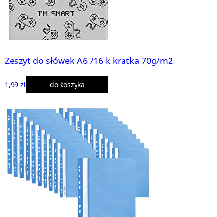
Zeszyt do słówek A6 /16 k kratka 70g/m2
1,99 zł
do koszyka