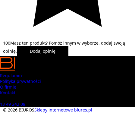
1
0
0
Masz ten produkt? Pomóż innym w wyborze, dodaj swoją
opinię.
Dodaj opinię
Regulamin
Polityka prywatności
O firmie
Kontakt
Masz pytania? Zadzwoń
13 49 242 08
© 2026 BIUROS
Sklepy internetowe blures.pl