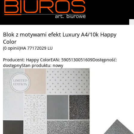
Blok z motywami efekt Luxury A4/10k Happy
Color
(0 opinii)
HA 77172029 LU
Producent:
Happy Color
EAN:
5905130051609
Dostępność:
dostępny
Stan produktu:
nowy