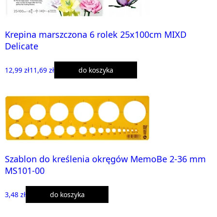
Krepina marszczona 6 rolek 25x100cm MIXD
Delicate
12,99 zł
11,69 zł
do koszyka
Szablon do kreślenia okręgów MemoBe 2-36 mm
MS101-00
3,48 zł
do koszyka