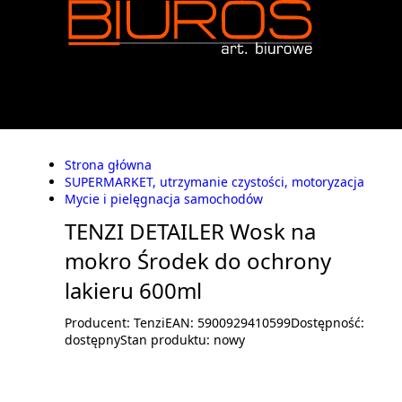
Strona główna
SUPERMARKET, utrzymanie czystości, motoryzacja
Mycie i pielęgnacja samochodów
TENZI DETAILER Wosk na
mokro Środek do ochrony
lakieru 600ml
Producent:
Tenzi
EAN:
5900929410599
Dostępność:
dostępny
Stan produktu:
nowy