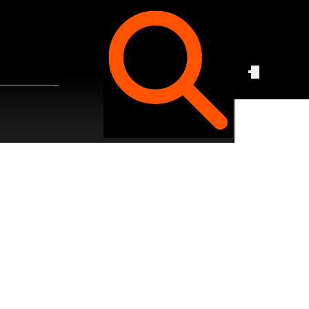
Czego
szukasz?