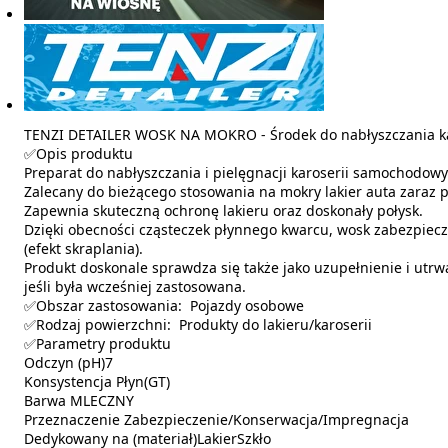
TENZI DETAILER WOSK NA MOKRO - Środek do nabłyszczania karo
✅Opis produktu
Preparat do nabłyszczania i pielęgnacji karoserii samochodo
Zalecany do bieżącego stosowania na mokry lakier auta zaraz 
Zapewnia skuteczną ochronę lakieru oraz doskonały połysk.
Dzięki obecności cząsteczek płynnego kwarcu, wosk zabezpiecz
(efekt skraplania).
Produkt doskonale sprawdza się także jako uzupełnienie i utrwa
jeśli była wcześniej zastosowana.
✅Obszar zastosowania: Pojazdy osobowe
✅Rodzaj powierzchni: Produkty do lakieru/karoserii
✅Parametry produktu
Odczyn (pH)7
Konsystencja Płyn(GT)
Barwa MLECZNY
Przeznaczenie Zabezpieczenie/Konserwacja/Impregnacja
Dedykowany na (materiał)LakierSzkło