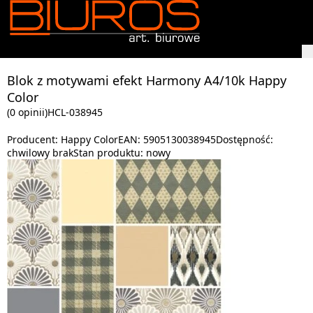
Blok z motywami efekt Harmony A4/10k Happy
Color
(0 opinii)
HCL-038945
Producent:
Happy Color
EAN:
5905130038945
Dostępność:
chwilowy brak
Stan produktu:
nowy