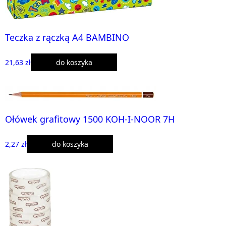
Teczka z rączką A4 BAMBINO
21,63 zł
do koszyka
Ołówek grafitowy 1500 KOH-I-NOOR 7H
2,27 zł
do koszyka