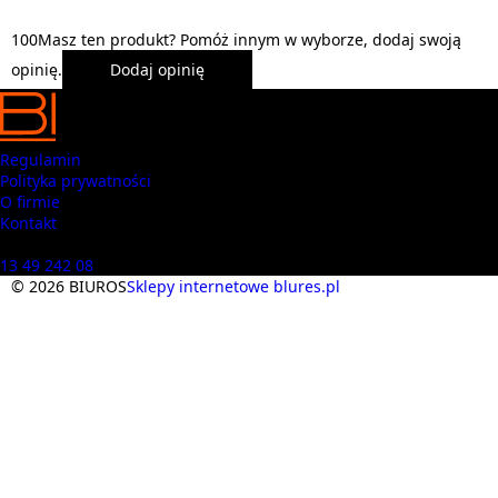
1
0
0
Masz ten produkt? Pomóż innym w wyborze, dodaj swoją
opinię.
Dodaj opinię
Regulamin
Polityka prywatności
O firmie
Kontakt
Masz pytania? Zadzwoń
13 49 242 08
© 2026 BIUROS
Sklepy internetowe blures.pl