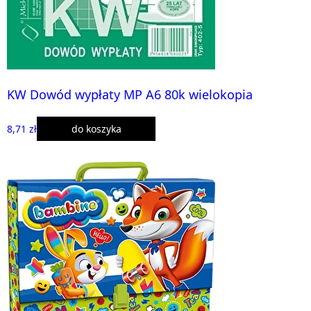
KW Dowód wypłaty MP A6 80k wielokopia
8,71 zł
do koszyka