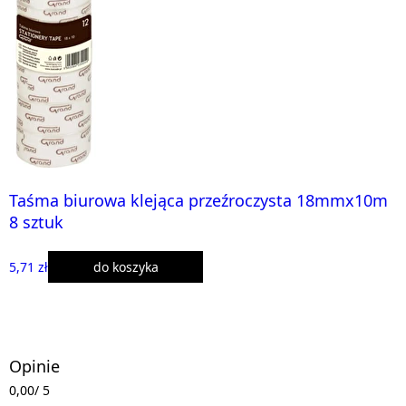
Taśma biurowa klejąca przeźroczysta 18mmx10m
8 sztuk
5,71 zł
do koszyka
Opinie
0,00
/ 5