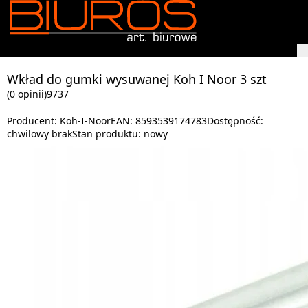
Wkład do gumki wysuwanej Koh I Noor 3 szt
(0 opinii)
9737
Producent:
Koh-I-Noor
EAN:
8593539174783
Dostępność:
chwilowy brak
Stan produktu:
nowy