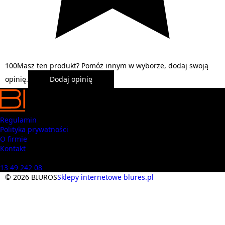
1
0
0
Masz ten produkt? Pomóż innym w wyborze, dodaj swoją
opinię.
Dodaj opinię
Regulamin
Polityka prywatności
O firmie
Kontakt
Masz pytania? Zadzwoń
13 49 242 08
© 2026 BIUROS
Sklepy internetowe blures.pl