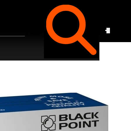
Czego
szukasz?