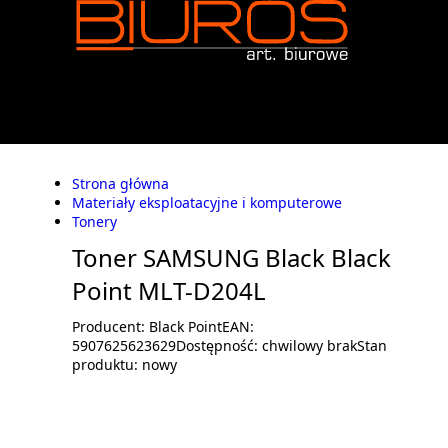
Strona główna
Materiały eksploatacyjne i komputerowe
Tonery
Toner SAMSUNG Black Black
Point MLT-D204L
Producent:
Black Point
EAN:
5907625623629
Dostępność:
chwilowy brak
Stan
produktu:
nowy