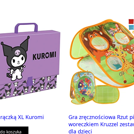
 rączką XL Kuromi
Gra zręcznościowa Rzut p
woreczkiem Kruzzel zest
dla dzieci
do koszyka