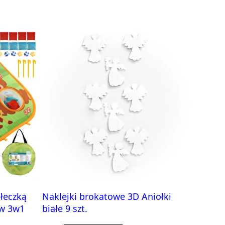
iłeczką
Naklejki brokatowe 3D Aniołki
aw 3w1
białe 9 szt.