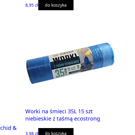
8,95 zł
do koszyka
Worki na śmieci 35L 15 szt
niebieskie z taśmą ecostrong
rchid &
3,98 zł
do koszyka