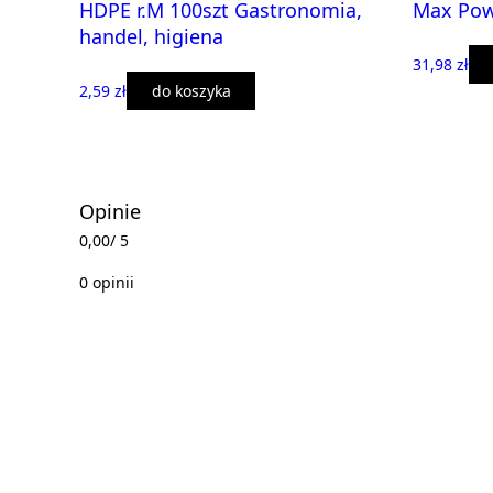
HDPE r.M 100szt Gastronomia,
Max Pow
handel, higiena
31,98 zł
2,59 zł
do koszyka
Opinie
0,00
/ 5
0 opinii