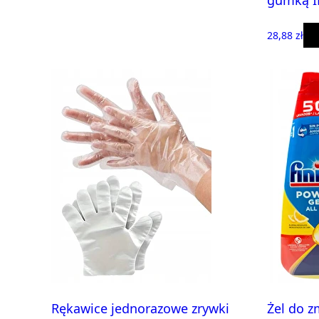
gumką I
28,88 zł
Rękawice jednorazowe zrywki
Żel do z