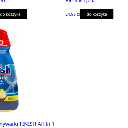
NT
Vanilla 1,2 L
do koszyka
24,98 zł
do koszyka
mywarki FINISH All In 1