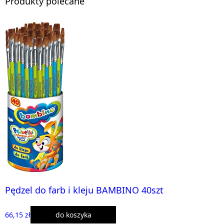
Produkty polecane
Pędzel do farb i kleju BAMBINO 40szt
66,15 zł
do koszyka