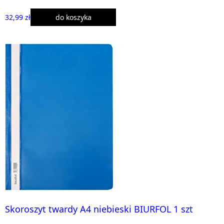
32,99 zł
do koszyka
Skoroszyt twardy A4 niebieski BIURFOL 1 szt