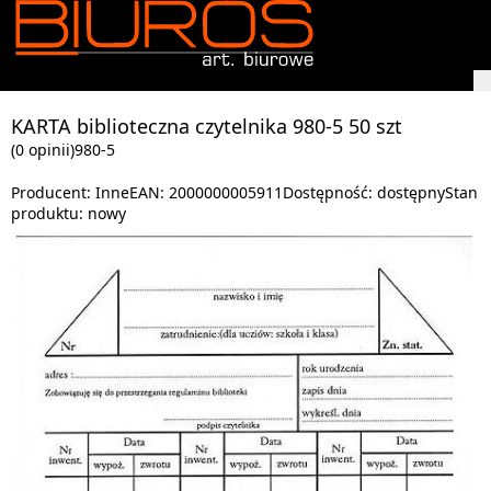
KARTA biblioteczna czytelnika 980-5 50 szt
(0 opinii)
980-5
Producent:
Inne
EAN:
2000000005911
Dostępność:
dostępny
Stan
produktu:
nowy