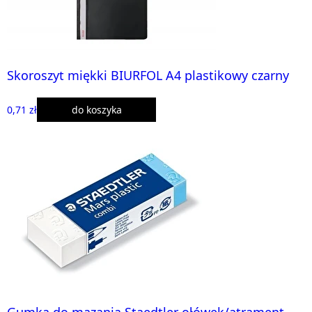
Skoroszyt miękki BIURFOL A4 plastikowy czarny
0,71 zł
do koszyka
Gumka do mazania Staedtler ołówek/atrament