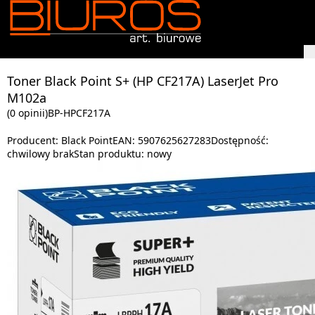
Toner Black Point S+ (HP CF217A) LaserJet Pro
M102a
(0 opinii)
BP-HPCF217A
Producent:
Black Point
EAN:
5907625627283
Dostępność:
chwilowy brak
Stan produktu:
nowy