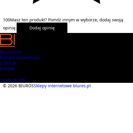
1
0
0
Masz ten produkt? Pomóż innym w wyborze, dodaj swoją
opinię.
Dodaj opinię
Regulamin
Polityka prywatności
O firmie
Kontakt
Masz pytania? Zadzwoń
13 49 242 08
© 2026 BIUROS
Sklepy internetowe blures.pl