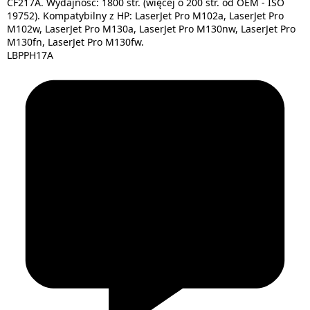
CF217A. Wydajność: 1800 str. (więcej o 200 str. od OEM - ISO
19752). Kompatybilny z HP: LaserJet Pro M102a, LaserJet Pro
M102w, LaserJet Pro M130a, LaserJet Pro M130nw, LaserJet Pro
M130fn, LaserJet Pro M130fw.
LBPPH17A