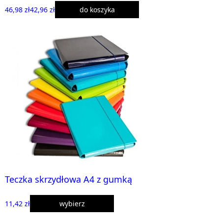
46,98 zł
42,96 zł
do koszyka
Teczka skrzydłowa A4 z gumką
11,42 zł
wybierz