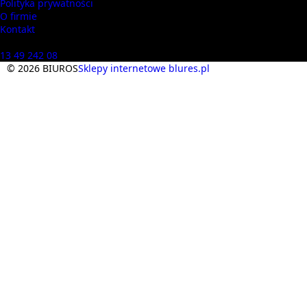
Polityka prywatności
O firmie
Kontakt
Masz pytania? Zadzwoń
13 49 242 08
© 2026 BIUROS
Sklepy internetowe blures.pl