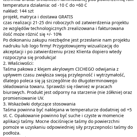
temperatura działania: od -10 C do +60 C
nakład: 144 szt
projekt, matryca i dostawa GRATIS
czas realizacji 21-25 dni roboczych od zatwierdzenia projektu
ze względów technologicznych zrealizowana i fakturowana
ilość może różnić się +/- 10%
Po dokonaniu zakupu niezbędne jest przesłanie nam projektu
nadruku lub logo firmy! Przygotowujemy wizualizację do
akceptacji i po zatwierdzeniu przez Klienta dopiero wtedy
rozpoczyna się produkcja!
2. Właściwości:
Taśma pakowa z klejem akrylowym CICHEGO odwijania z
upływem czasu zwiększa swoją przylepność i wytrzymałość,
dlatego poleca się ją szczególnie do długoterminowego
składowania towaru. Sprawdzi się również w pracach
biurowych. Produkt jest odporny na starzenie (nie żółknie) oraz
promieniowanie UV.
3. Wskazówki dotyczące stosowania
Taśma powinna być naklejana w temperaturze dodatniej od +5
st. C. Opakowanie powinno być suche i czyste w momencie
aplikacji taśmy. Mocne dociśnięcie taśmy do powierzchni
pomoże w uzyskaniu odpowiedniej siły przyczepności taśmy do
podłoża.