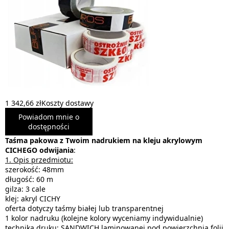
1 342,66 zł
Koszty dostawy
Powiadom mnie o
dostępności
Taśma pakowa z Twoim nadrukiem na kleju akrylowym
CICHEGO odwijania
:
1. Opis przedmiotu:
szerokość: 48mm
długość: 60 m
gilza: 3 cale
klej: akryl CICHY
oferta dotyczy taśmy białej lub transparentnej
1 kolor nadruku (kolejne kolory wyceniamy indywidualnie)
technika druku: SANDWICH laminowanej pod powierzchnią folii