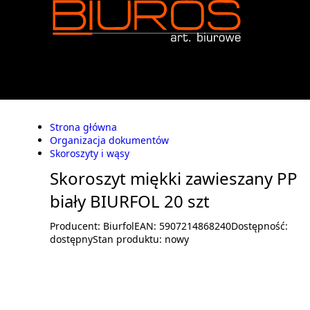
Strona główna
Organizacja dokumentów
Skoroszyty i wąsy
Skoroszyt miękki zawieszany PP
biały BIURFOL 20 szt
Producent:
Biurfol
EAN:
5907214868240
Dostępność:
dostępny
Stan produktu:
nowy