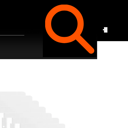
Czego
szukasz?