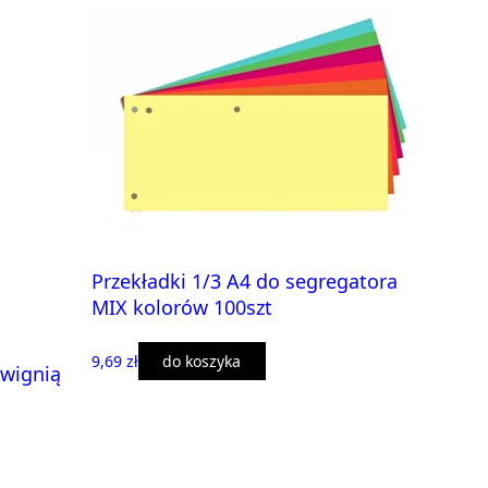
Przekładki 1/3 A4 do segregatora
MIX kolorów 100szt
9,69 zł
do koszyka
wignią