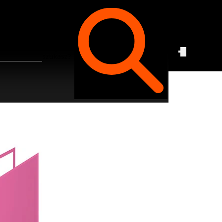
Czego
szukasz?