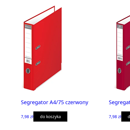
Segregator A4/75 czerwony
Segrega
7,98 zł
do koszyka
7,98 zł
d