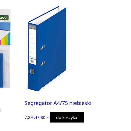
Segregator A4/75 niebieski
t
7,89 zł
7,80 zł
do koszyka