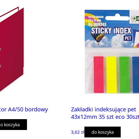
tor A4/50 bordowy
Zakładki indeksujące pet
43x12mm 35 szt eco 30sz
o koszyka
3,62 zł
do koszyka