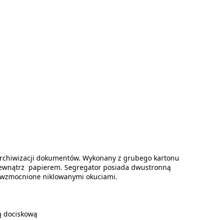
archiwizacji dokumentów. Wykonany z grubego kartonu
wewnątrz papierem. Segregator posiada dwustronną
e wzmocnione niklowanymi okuciami.
ą dociskową