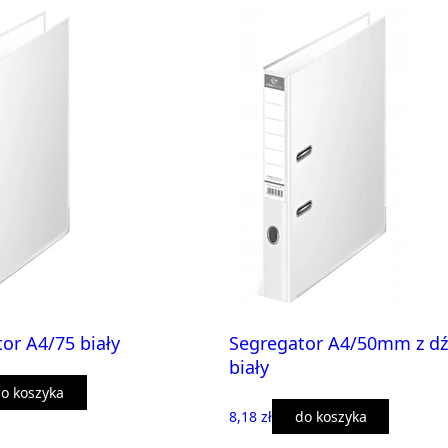
or A4/75 biały
Segregator A4/50mm z dź
biały
o koszyka
8,18 zł
do koszyka