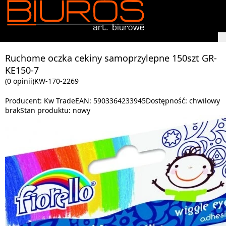
Ruchome oczka cekiny samoprzylepne 150szt GR-
KE150-7
(0 opinii)
KW-170-2269
Producent:
Kw Trade
EAN:
5903364233945
Dostępność:
chwilowy
brak
Stan produktu:
nowy