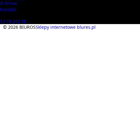
O firmie
Kontakt
Masz pytania? Zadzwoń
13 49 242 08
© 2026 BIUROS
Sklepy internetowe blures.pl