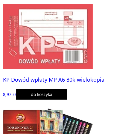
KP Dowód wpłaty MP A6 80k wielokopia
8,97 zł
do koszyka