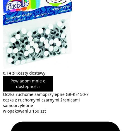
6,14 zł
Koszty dostawy
Powiadom mnie o
dostępności
Oczka ruchome samoprzylepne GR-KE150-7
oczka z ruchomymi czarnymi źrenicami
samoprzylepne
w opakowaniu 150 szt