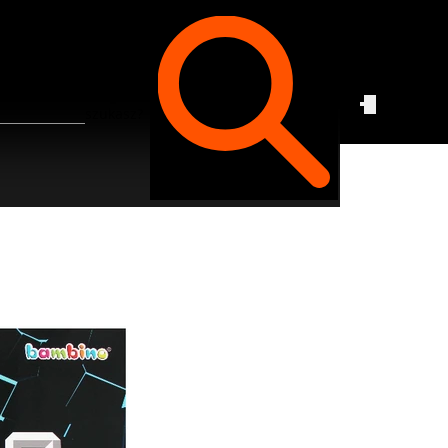
Czego
szukasz?