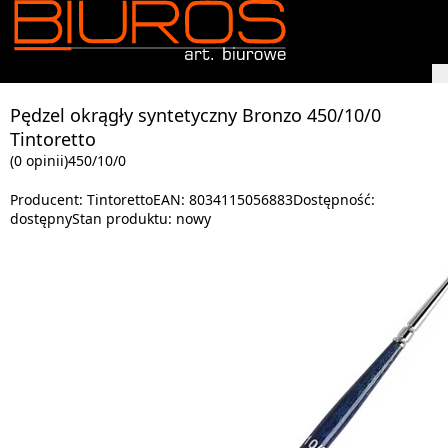
Pędzel okrągły syntetyczny Bronzo 450/10/0
Tintoretto
(0 opinii)
450/10/0
Producent:
Tintoretto
EAN:
8034115056883
Dostępność:
dostępny
Stan produktu:
nowy