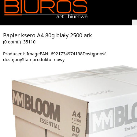
Papier ksero A4 80g biały 2500 ark.
(0 opinii)
135110
Producent:
Image
EAN:
6921734974198
Dostępność:
dostępny
Stan produktu:
nowy