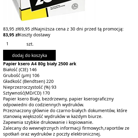
83,95 zł
69,95 zł
Najniższa cena z 30 dni przed tą promocją:
83,95 zł
Koszty dostawy
szt.
dodaj do koszyka
Papier ksero A4 80g biały 2500 ark
Białość (CIE) 146
Grubość (µm) 106
Gładkość (Bendtsen) 220
Nieprzezroczystość (%) 93
Sztywność(MD/CD) 170
Papier ksero Biały, bezdrzewny, papier kserograficzny
odpowiedni do codziennych wydruków.
Przeznaczony głównie do czarno-białych dokumentów, które
stanowią większość wydruków w każdym biurze.
Zapewnia szybkie drukowanie i kopiowanie.
Zalecany do wewnętrznych informacji firmowych,raportów ze
spotkań oraz wydruków z poczty elektronicznej.