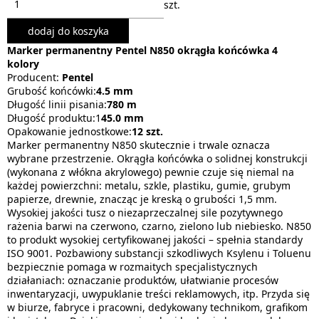
szt.
dodaj do koszyka
Marker permanentny Pentel N850 okrągła końcówka 4
kolory
Producent:
Pentel
Grubość końcówki:
4.5 mm
Długość linii pisania:
780 m
Długość produktu:1
45.0 mm
Opakowanie jednostkowe:
12 szt.
Marker permanentny N850 skutecznie i trwale oznacza
wybrane przestrzenie. Okrągła końcówka o solidnej konstrukcji
(wykonana z włókna akrylowego) pewnie czuje się niemal na
każdej powierzchni: metalu, szkle, plastiku, gumie, grubym
papierze, drewnie, znacząc je kreską o grubości 1,5 mm.
Wysokiej jakości tusz o niezaprzeczalnej sile pozytywnego
rażenia barwi na czerwono, czarno, zielono lub niebiesko. N850
to produkt wysokiej certyfikowanej jakości – spełnia standardy
ISO 9001. Pozbawiony substancji szkodliwych Ksylenu i Toluenu
bezpiecznie pomaga w rozmaitych specjalistycznych
działaniach: oznaczanie produktów, ułatwianie procesów
inwentaryzacji, uwypuklanie treści reklamowych, itp. Przyda się
w biurze, fabryce i pracowni, dedykowany technikom, grafikom