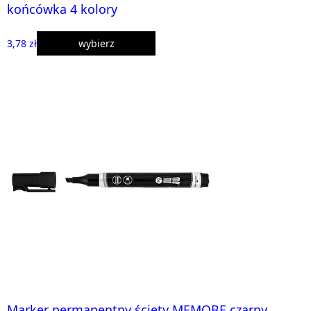
końcówka 4 kolory
3,78 zł
wybierz
Marker permanentny ścięty MEMOBE czarny