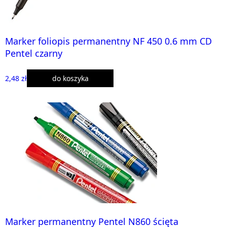
Marker foliopis permanentny NF 450 0.6 mm CD
Pentel czarny
2,48 zł
do koszyka
Marker permanentny Pentel N860 ścięta