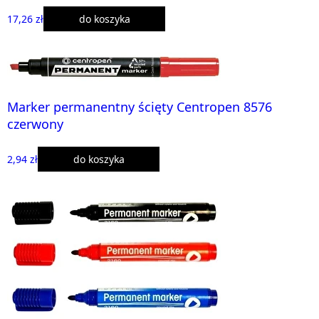
17,26 zł
do koszyka
Marker permanentny ścięty Centropen 8576
czerwony
2,94 zł
do koszyka