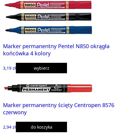
Marker permanentny Pentel N850 okrągła
końcówka 4 kolory
3,19 zł
wybierz
Marker permanentny ścięty Centropen 8576
czerwony
2,94 zł
do koszyka