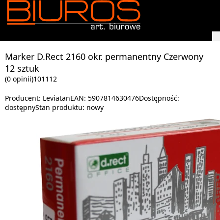
Marker D.Rect 2160 okr. permanentny Czerwony
12 sztuk
(0 opinii)
101112
Producent:
Leviatan
EAN:
5907814630476
Dostępność:
dostępny
Stan produktu:
nowy