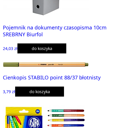
Pojemnik na dokumenty czasopisma 10cm
SREBRNY Biurfol
24,03 zł
do koszyka
Cienkopis STABILO point 88/37 błotnisty
3,79 zł
do koszyka