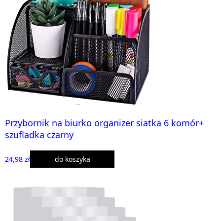
Przybornik na biurko organizer siatka 6 komór+
szufladka czarny
24,98 zł
do koszyka