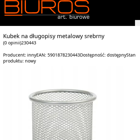
Kubek na długopisy metalowy srebrny
(0 opinii)
230443
Producent:
inny
EAN:
5901878230443
Dostępność:
dostępny
Stan
produktu:
nowy