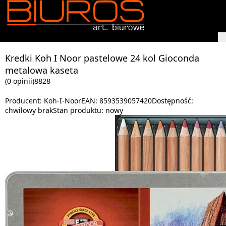
Kredki Koh I Noor pastelowe 24 kol Gioconda
metalowa kaseta
(0 opinii)
8828
Producent:
Koh-I-Noor
EAN:
8593539057420
Dostępność:
chwilowy brak
Stan produktu:
nowy