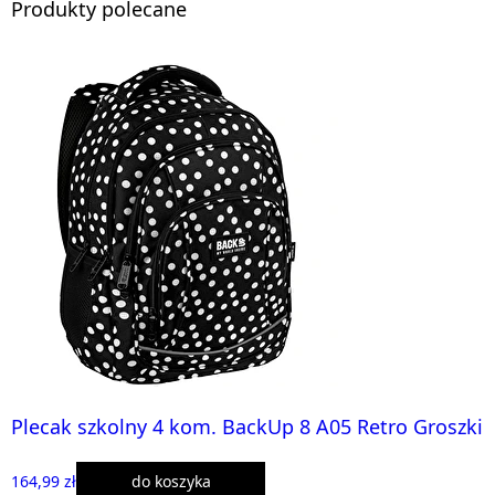
Produkty polecane
Plecak szkolny 4 kom. BackUp 8 A05 Retro Groszki
164,99 zł
do koszyka