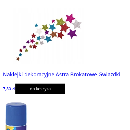
Naklejki dekoracyjne Astra Brokatowe Gwiazdki
7,80 zł
do koszyka