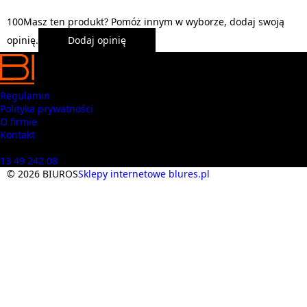
1
0
0
Masz ten produkt? Pomóż innym w wyborze, dodaj swoją
opinię.
Dodaj opinię
Regulamin
Polityka prywatności
O firmie
Kontakt
Masz pytania? Zadzwoń
13 49 242 08
© 2026 BIUROS
Sklepy internetowe blures.pl