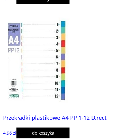
Przekładki plastikowe A4 PP 1-12 D.rect
4,96 zł
do koszyka