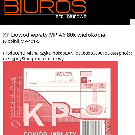
KP Dowód wpłaty MP A6 80k wielokopia
(0 opinii)
MP-401-5
Producent:
Michalczyk&Prokop
EAN:
5906858000016
Dostępność:
dostępny
Stan produktu:
nowy