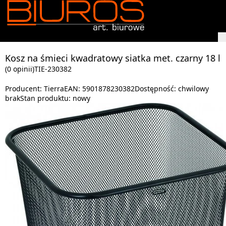
Kosz na śmieci kwadratowy siatka met. czarny 18 l
(0 opinii)
TIE-230382
Producent:
Tierra
EAN:
5901878230382
Dostępność:
chwilowy
brak
Stan produktu:
nowy