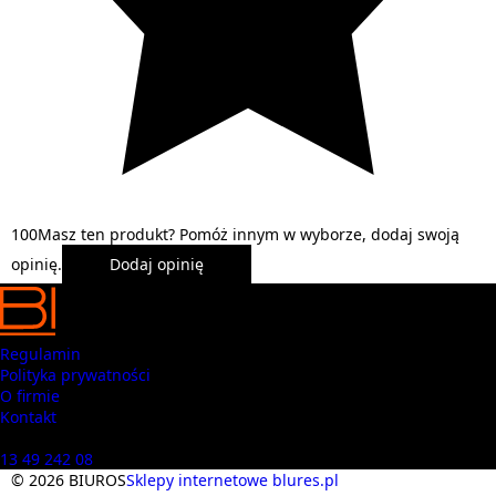
1
0
0
Masz ten produkt? Pomóż innym w wyborze, dodaj swoją
opinię.
Dodaj opinię
Regulamin
Polityka prywatności
O firmie
Kontakt
Masz pytania? Zadzwoń
13 49 242 08
© 2026 BIUROS
Sklepy internetowe blures.pl