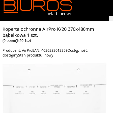
Koperta ochronna AirPro K/20 370x480mm
bąbelkowa 1 szt.
(0 opinii)
K20 1szt
Producent:
AirPro
EAN:
4026283013359
Dostępność:
dostępny
Stan produktu:
nowy