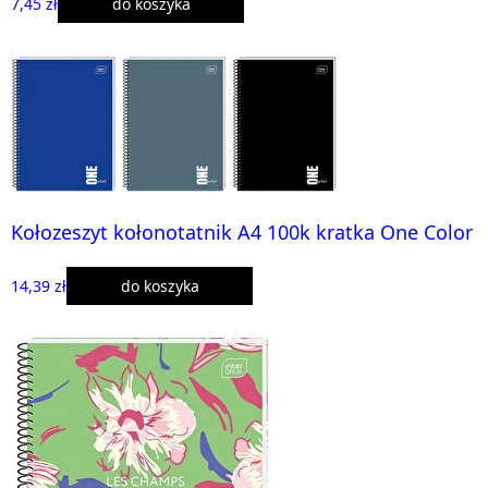
7,45 zł
do koszyka
Kołozeszyt kołonotatnik A4 100k kratka One Color
14,39 zł
do koszyka