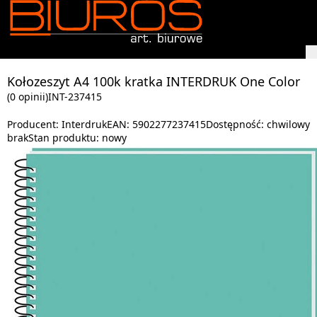
Kołozeszyt A4 100k kratka INTERDRUK One Color
(0 opinii)
INT-237415
Producent:
Interdruk
EAN:
5902277237415
Dostępność:
chwilowy
brak
Stan produktu:
nowy