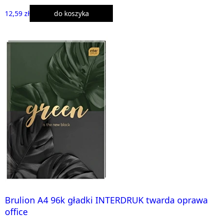
12,59 zł
do koszyka
Brulion A4 96k gładki INTERDRUK twarda oprawa
office