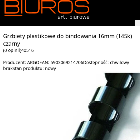
Grzbiety plastikowe do bindowania 16mm (145k)
czarny
(0 opinii)
40516
Producent:
ARGO
EAN:
5903069214706
Dostępność:
chwilowy
brak
Stan produktu:
nowy