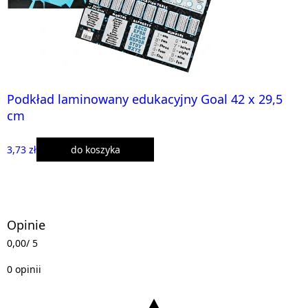
Podkład laminowany edukacyjny Goal 42 x 29,5
cm
3,73 zł
do koszyka
Opinie
0,00
/ 5
0 opinii