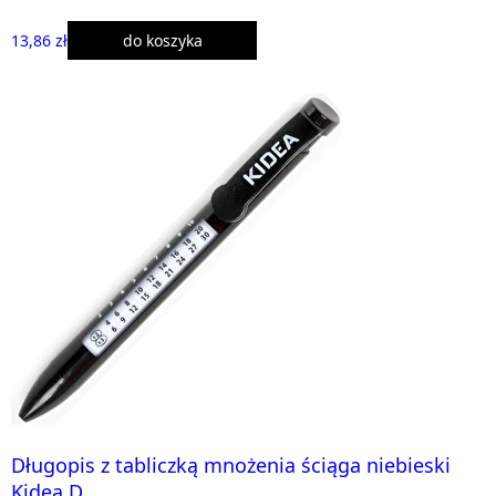
13,86 zł
do koszyka
Długopis z tabliczką mnożenia ściąga niebieski
Kidea D