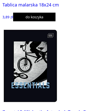
Tablica malarska 18x24 cm
3,89 zł
do koszyka