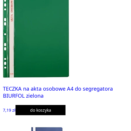
TECZKA na akta osobowe A4 do segregatora
BIURFOL zielona
7,19 zł
do koszyka