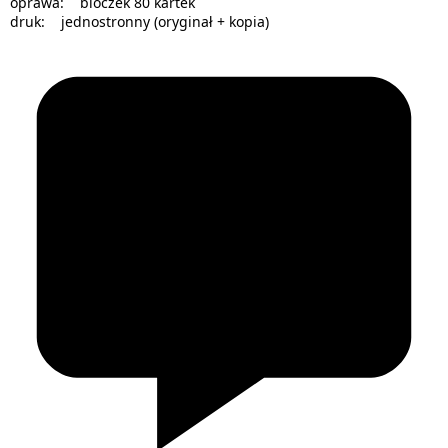
oprawa: bloczek 80 kartek
druk: jednostronny (oryginał + kopia)