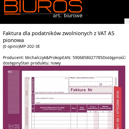
Faktura dla podatników zwolnionych z VAT A5
pionowa
(0 opinii)
MP-202-3E
Producent:
Michalczyk&Prokop
EAN:
5906858027785
Dostępność:
dostępny
Stan produktu:
nowy