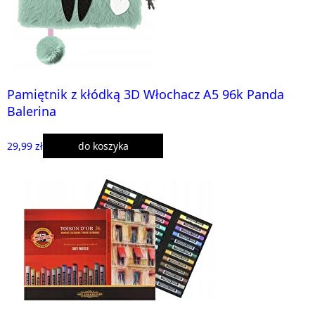
Pamiętnik z kłódką 3D Włochacz A5 96k Panda
Balerina
29,99 zł
do koszyka