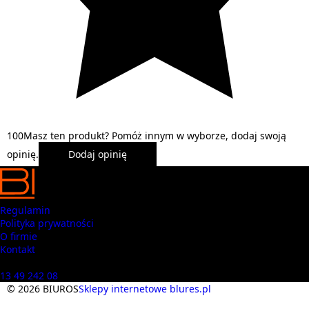
1
0
0
Masz ten produkt? Pomóż innym w wyborze, dodaj swoją
opinię.
Dodaj opinię
Regulamin
Polityka prywatności
O firmie
Kontakt
Masz pytania? Zadzwoń
13 49 242 08
© 2026 BIUROS
Sklepy internetowe blures.pl