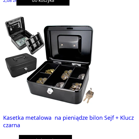
2,08 zł
do koszyka
Kasetka metalowa na pieniądze bilon Sejf + Klucz
czarna