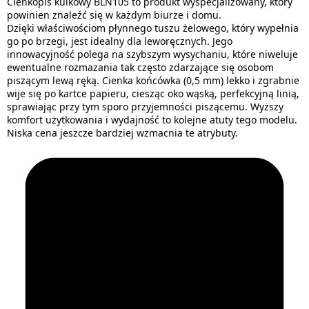
Cienkopis kulkowy BLN105 to produkt wyspecjalizowany, który
powinien znaleźć się w każdym biurze i domu.
Dzięki właściwościom płynnego tuszu żelowego, który wypełnia
go po brzegi, jest idealny dla leworęcznych. Jego
innowacyjność polega na szybszym wysychaniu, które niweluje
ewentualne rozmazania tak często zdarzające się osobom
piszącym lewą ręką. Cienka końcówka (0,5 mm) lekko i zgrabnie
wije się po kartce papieru, ciesząc oko wąską, perfekcyjną linią,
sprawiając przy tym sporo przyjemności piszącemu. Wyższy
komfort użytkowania i wydajność to kolejne atuty tego modelu.
Niska cena jeszcze bardziej wzmacnia te atrybuty.