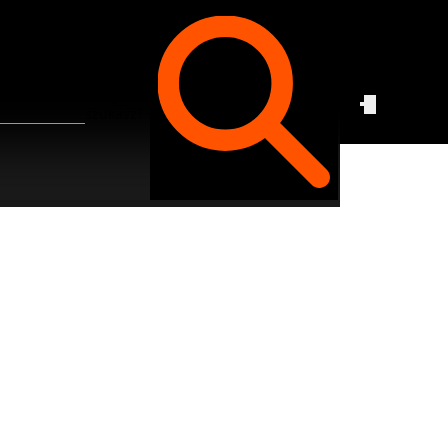
Czego
szukasz?