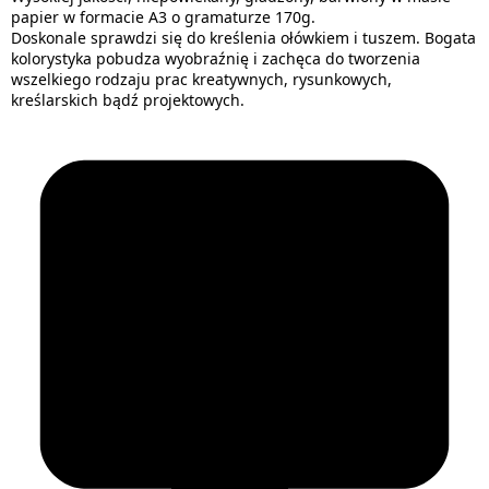
papier w formacie A3 o gramaturze 170g.
Doskonale sprawdzi się do kreślenia ołówkiem i tuszem. Bogata
kolorystyka pobudza wyobraźnię i zachęca do tworzenia
wszelkiego rodzaju prac kreatywnych, rysunkowych,
kreślarskich bądź projektowych.