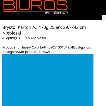
Brystol Karton A3 170g 25 ark 29,7x42 cm
Niebieski
(0 opinii)
HA 3517/ Niebieski
Producent:
Happy Color
EAN:
5905130104954
Dostępność:
dostępny
Stan produktu:
nowy