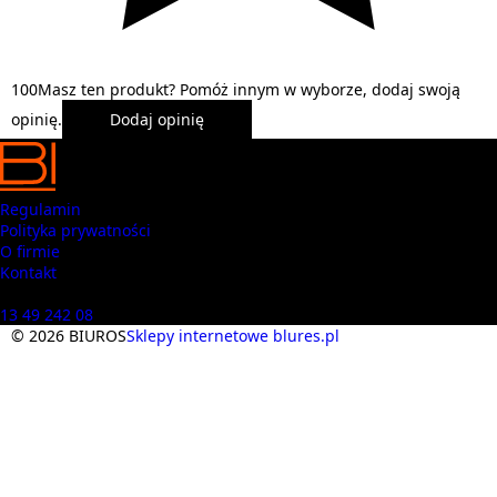
1
0
0
Masz ten produkt? Pomóż innym w wyborze, dodaj swoją
opinię.
Dodaj opinię
Regulamin
Polityka prywatności
O firmie
Kontakt
Masz pytania? Zadzwoń
13 49 242 08
© 2026 BIUROS
Sklepy internetowe blures.pl