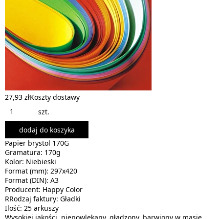
27,93 zł
Koszty dostawy
szt.
dodaj do koszyka
Papier brystol 170G
Gramatura: 170g
Kolor: Niebieski
Format (mm): 297x420
Format (DIN): A3
Producent: Happy Color
RRodzaj faktury: Gładki
Ilość: 25 arkuszy
Wysokiej jakości, niepowlekany, gładzony, barwiony w masie