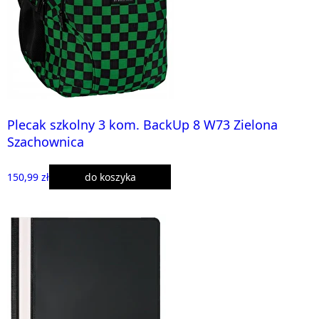
Plecak szkolny 3 kom. BackUp 8 W73 Zielona
Szachownica
150,99 zł
do koszyka