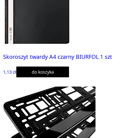
Skoroszyt twardy A4 czarny BIURFOL 1 szt
1,13 zł
do koszyka