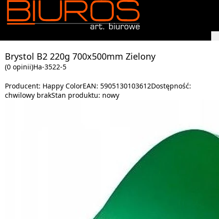
Brystol B2 220g 700x500mm Zielony
(0 opinii)
Ha-3522-5
Producent:
Happy Color
EAN:
5905130103612
Dostępność:
chwilowy brak
Stan produktu:
nowy