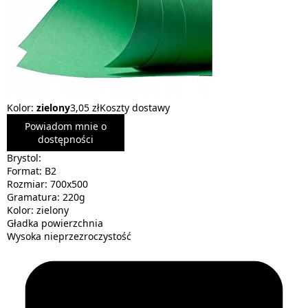
Kolor:
zielony
3,05 zł
Koszty dostawy
Powiadom mnie o
dostępności
Brystol:
Format: B2
Rozmiar: 700x500
Gramatura: 220g
Kolor: zielony
Gładka powierzchnia
Wysoka nieprzezroczystość