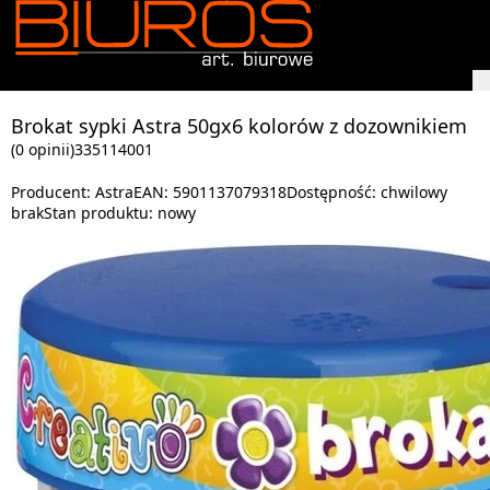
Brokat sypki Astra 50gx6 kolorów z dozownikiem
(0 opinii)
335114001
Producent:
Astra
EAN:
5901137079318
Dostępność:
chwilowy
brak
Stan produktu:
nowy