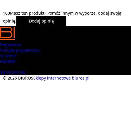
1
0
0
Masz ten produkt? Pomóż innym w wyborze, dodaj swoją
opinię.
Dodaj opinię
Regulamin
Polityka prywatności
O firmie
Kontakt
Masz pytania? Zadzwoń
13 49 242 08
© 2026 BIUROS
Sklepy internetowe blures.pl