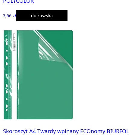
POLYCOLOR
3,56 zł
do koszyka
Skoroszyt A4 Twardy wpinany ECOnomy BIURFOL