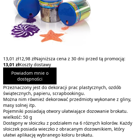
13,01 zł
12,98 zł
Najniższa cena z 30 dni przed tą promocją:
13,01 zł
Koszty dostawy
Powiadom mnie o
dostępności
Przeznaczony jest do dekoracji prac plastycznych, ozdób
świątecznych, papieru, scrapbookingu.
Można nim również dekorować przedmioty wykonane z gliny,
masy solnej itp.
Pojemniki posiadają otwory ułatwiające dozowanie brokatu.
wielkość: 50 g
Dostępny w słoiczku z podziałem na 6 różnych kolorów. Każdy
słoiczek posiada wieczko z obracanym dozownikiem, który
ułatwi aplikację wybranego koloru brokatu.