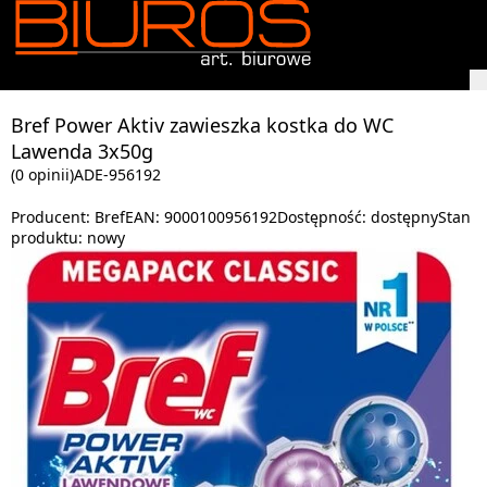
Bref Power Aktiv zawieszka kostka do WC
Lawenda 3x50g
(0 opinii)
ADE-956192
Producent:
Bref
EAN:
9000100956192
Dostępność:
dostępny
Stan
produktu:
nowy