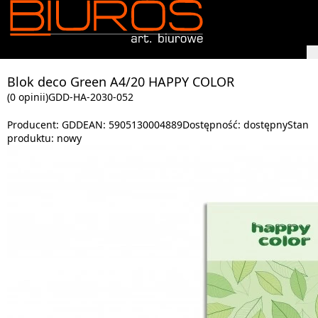
Blok deco Green A4/20 HAPPY COLOR
(0 opinii)
GDD-HA-2030-052
Producent:
GDD
EAN:
5905130004889
Dostępność:
dostępny
Stan
produktu:
nowy