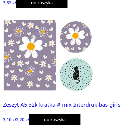
3,35 zł
do koszyka
Zeszyt A5 32k kratka # mix Interdruk bas girls
3,10 zł
2,20 zł
do koszyka