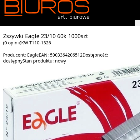
Zszywki Eagle 23/10 60k 1000szt
(0 opinii)
KW-T110-1326
Producent:
Eagle
EAN:
5903364206512
Dostępność:
dostępny
Stan produktu:
nowy