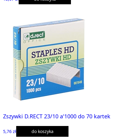
Zszywki D.RECT 23/10 a'1000 do 70 kartek
5,76 zł
do koszyka