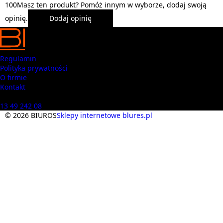
1
0
0
Masz ten produkt? Pomóż innym w wyborze, dodaj swoją
opinię.
Dodaj opinię
Regulamin
Polityka prywatności
O firmie
Kontakt
Masz pytania? Zadzwoń
13 49 242 08
© 2026 BIUROS
Sklepy internetowe blures.pl