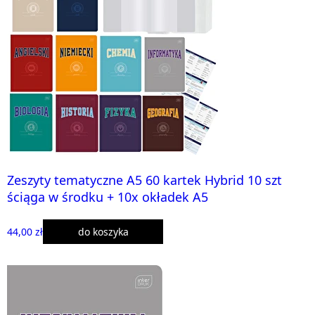
Zeszyty tematyczne A5 60 kartek Hybrid 10 szt
ściąga w środku + 10x okładek A5
44,00 zł
do koszyka