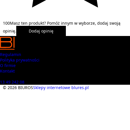
1
0
0
Masz ten produkt? Pomóż innym w wyborze, dodaj swoją
opinię.
Dodaj opinię
Regulamin
Polityka prywatności
O firmie
Kontakt
Masz pytania? Zadzwoń
13 49 242 08
© 2026 BIUROS
Sklepy internetowe blures.pl