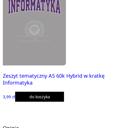
Zeszyt tematyczny A5 60k Hybrid w kratkę
Informatyka
3,99 zł
do koszyka
Opinie