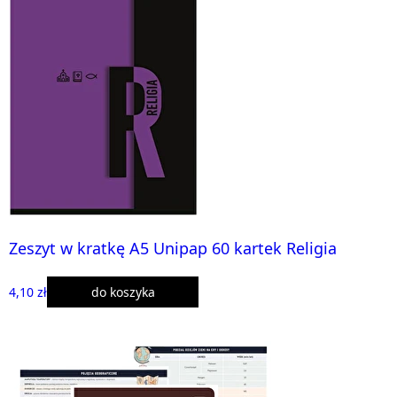
Zeszyt w kratkę A5 Unipap 60 kartek Religia
4,10 zł
do koszyka