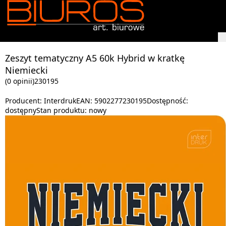
Zeszyt tematyczny A5 60k Hybrid w kratkę
Niemiecki
(0 opinii)
230195
Producent:
Interdruk
EAN:
5902277230195
Dostępność:
dostępny
Stan produktu:
nowy