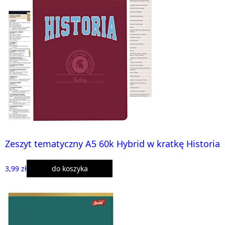
Zeszyt tematyczny A5 60k Hybrid w kratkę Historia
3,99 zł
do koszyka