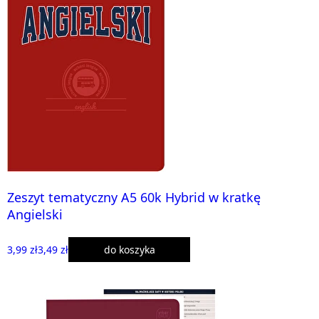
Zeszyt tematyczny A5 60k Hybrid w kratkę
Angielski
3,99 zł
3,49 zł
do koszyka