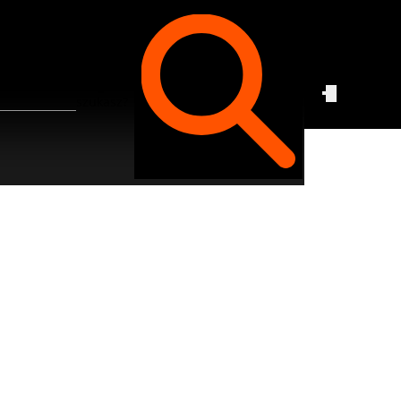
Czego
szukasz?