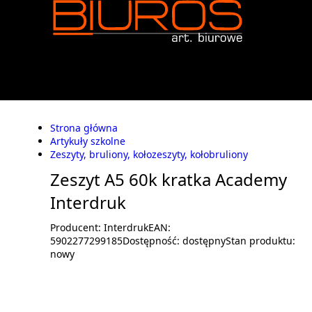
Strona główna
Artykuły szkolne
Zeszyty, bruliony, kołozeszyty, kołobruliony
Zeszyt A5 60k kratka Academy
Interdruk
Producent:
Interdruk
EAN:
5902277299185
Dostępność:
dostępny
Stan produktu:
nowy