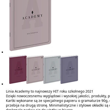
Linia Academy to najnowszy HIT roku szkolnego 2021
Dzięki nowoczesnemu wyglądowi i wysokiej jakości, produkty, po
Kartki wykonane są ze specjalnego papieru o gramaturze 90g, d
przebija na drugą stronę. Minimalistyczne i stylowe okładki s
doskonale nadają się do użytku w biurze.