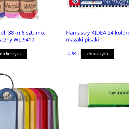
dł. 38 m 6 szt. mix
Flamastry KIDEA 24 kolo
yczny WL-9410
mazaki pisaki
do koszyka
14,59 zł
do koszyka