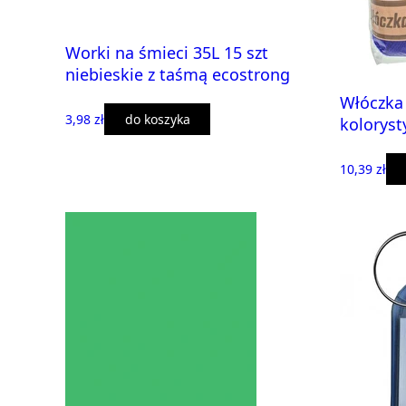
Worki na śmieci 35L 15 szt
niebieskie z taśmą ecostrong
Włóczka 
3,98 zł
do koszyka
koloryst
10,39 zł