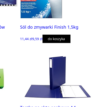
rów
Sól do zmywarki Finish 1,5kg
11,44 zł
9,59 zł
do koszyka