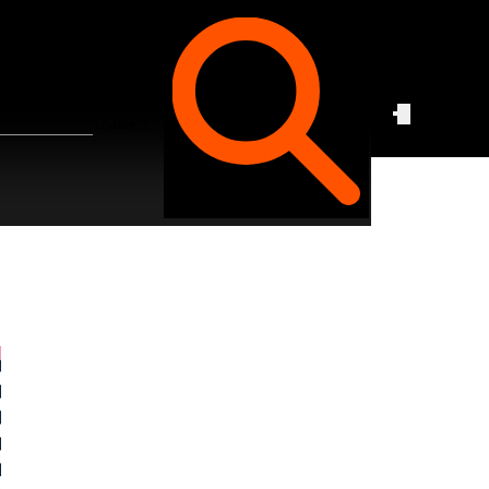
Czego
szukasz?