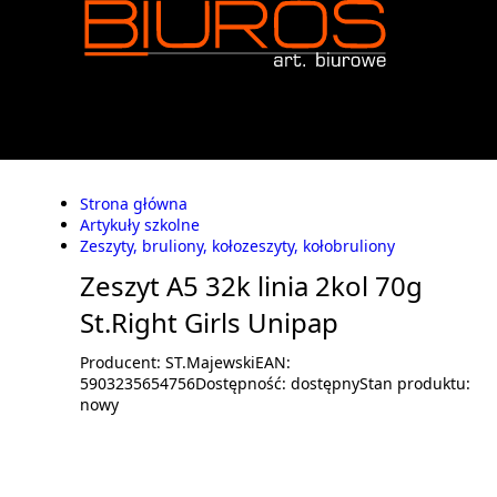
Strona główna
Artykuły szkolne
Zeszyty, bruliony, kołozeszyty, kołobruliony
Zeszyt A5 32k linia 2kol 70g
St.Right Girls Unipap
Producent:
ST.Majewski
EAN:
5903235654756
Dostępność:
dostępny
Stan produktu:
nowy