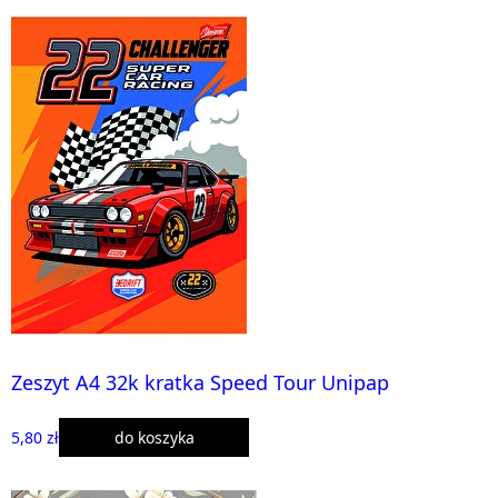
Zeszyt A4 32k kratka Speed Tour Unipap
5,80 zł
do koszyka