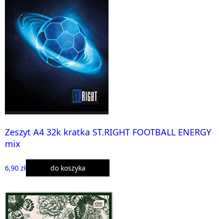
Zeszyt A4 32k kratka ST.RIGHT FOOTBALL ENERGY
mix
6,90 zł
do koszyka