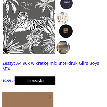
Zeszyt A4 96k w kratkę mix Interdruk Gilrs Boys
MIX
10,99 zł
do koszyka