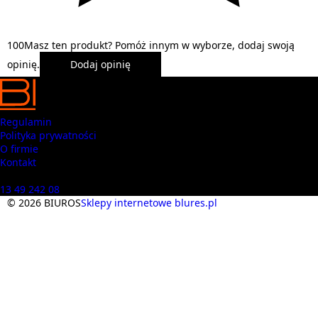
1
0
0
Masz ten produkt? Pomóż innym w wyborze, dodaj swoją
opinię.
Dodaj opinię
Regulamin
Polityka prywatności
O firmie
Kontakt
Masz pytania? Zadzwoń
13 49 242 08
© 2026 BIUROS
Sklepy internetowe blures.pl