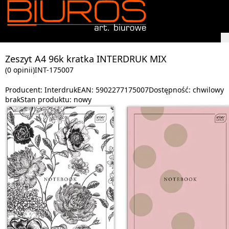
Zeszyt A4 96k kratka INTERDRUK MIX
(0 opinii)
INT-175007
Producent:
Interdruk
EAN:
5902277175007
Dostępność:
chwilowy
brak
Stan produktu:
nowy