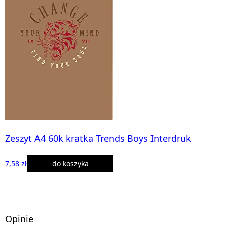
Zeszyt A4 60k kratka Trends Boys Interdruk
7,58 zł
do koszyka
Opinie