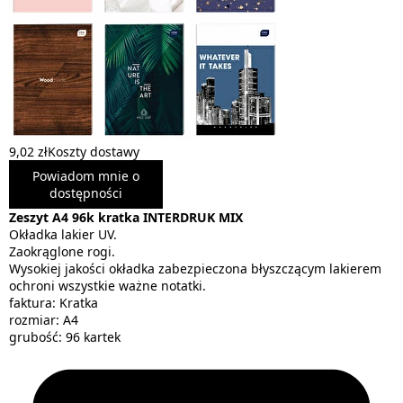
9,02 zł
Koszty dostawy
Powiadom mnie o
dostępności
Zeszyt A4 96k kratka INTERDRUK MIX
Okładka lakier UV.
Zaokrąglone rogi.
Wysokiej jakości okładka zabezpieczona błyszczącym lakierem
ochroni wszystkie ważne notatki.
faktura: Kratka
rozmiar: A4
grubość: 96 kartek