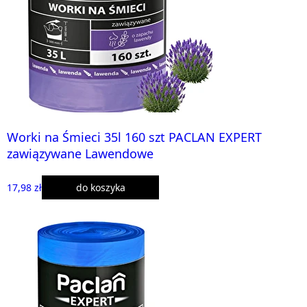
Worki na Śmieci 35l 160 szt PACLAN EXPERT
zawiązywane Lawendowe
17,98 zł
do koszyka