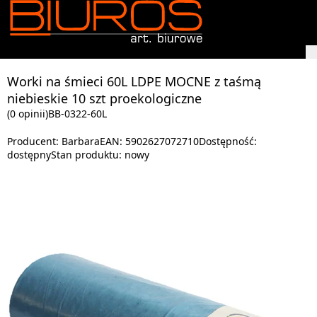
Worki na śmieci 60L LDPE MOCNE z taśmą
niebieskie 10 szt proekologiczne
(0 opinii)
BB-0322-60L
Producent:
Barbara
EAN:
5902627072710
Dostępność:
dostępny
Stan produktu:
nowy