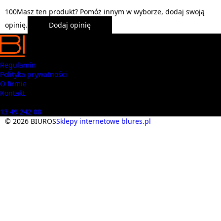
1
0
0
Masz ten produkt? Pomóż innym w wyborze, dodaj swoją
opinię.
Dodaj opinię
Regulamin
Polityka prywatności
O firmie
Kontakt
Masz pytania? Zadzwoń
13 49 242 08
© 2026 BIUROS
Sklepy internetowe blures.pl