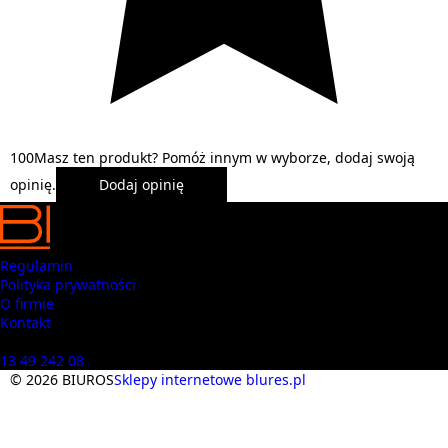
1
0
0
Masz ten produkt? Pomóż innym w wyborze, dodaj swoją
opinię.
Dodaj opinię
Regulamin
Polityka prywatności
O firmie
Kontakt
Masz pytania? Zadzwoń
13 49 242 08
© 2026 BIUROS
Sklepy internetowe blures.pl