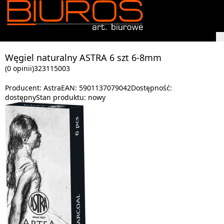
Węgiel naturalny ASTRA 6 szt 6-8mm
(0 opinii)
323115003
Producent:
Astra
EAN:
5901137079042
Dostępność:
dostępny
Stan produktu:
nowy