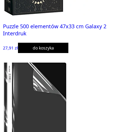
Puzzle 500 elementów 47x33 cm Galaxy 2
Interdruk
27,91 zł
do koszyka