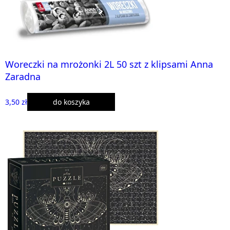
Woreczki na mrożonki 2L 50 szt z klipsami Anna
Zaradna
3,50 zł
do koszyka