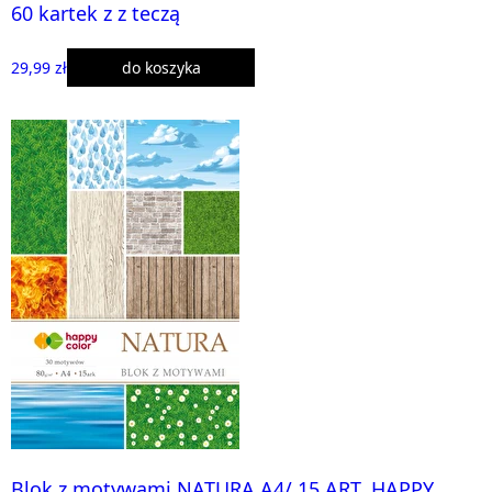
60 kartek z z teczą
29,99 zł
do koszyka
Blok z motywami NATURA A4/ 15 ART. HAPPY