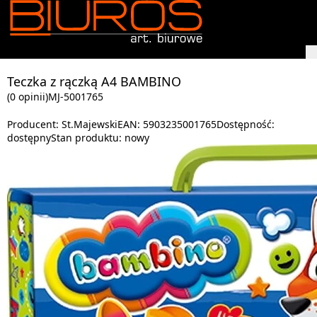
Teczka z rączką A4 BAMBINO
(0 opinii)
MJ-5001765
Producent:
St.Majewski
EAN:
5903235001765
Dostępność:
dostępny
Stan produktu:
nowy