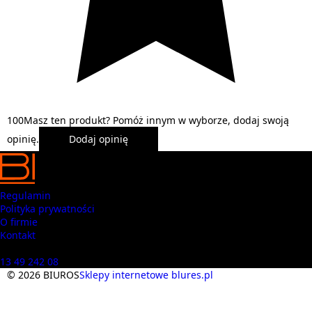
1
0
0
Masz ten produkt? Pomóż innym w wyborze, dodaj swoją
opinię.
Dodaj opinię
Regulamin
Polityka prywatności
O firmie
Kontakt
Masz pytania? Zadzwoń
13 49 242 08
© 2026 BIUROS
Sklepy internetowe blures.pl