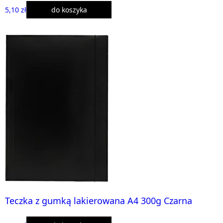
5,10 zł
do koszyka
Teczka z gumką lakierowana A4 300g Czarna