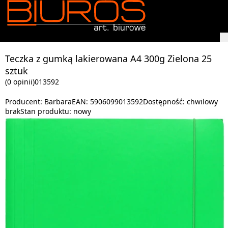
Teczka z gumką lakierowana A4 300g Zielona 25
sztuk
(0 opinii)
013592
Producent:
Barbara
EAN:
5906099013592
Dostępność:
chwilowy
brak
Stan produktu:
nowy