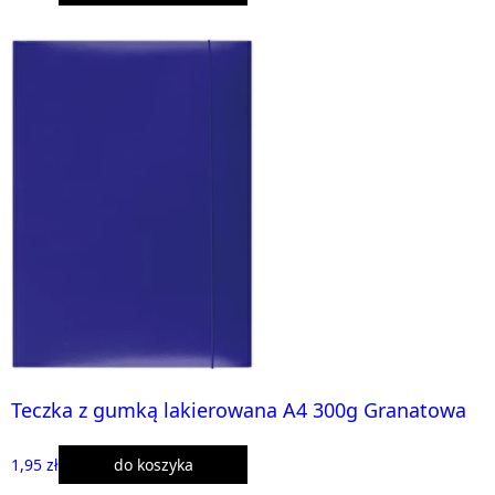
Teczka z gumką lakierowana A4 300g Granatowa
1,95 zł
do koszyka