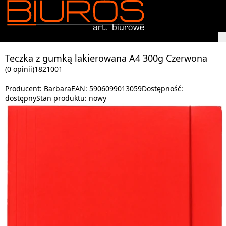
Teczka z gumką lakierowana A4 300g Czerwona
(0 opinii)
1821001
Producent:
Barbara
EAN:
5906099013059
Dostępność:
dostępny
Stan produktu:
nowy