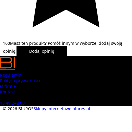
1
0
0
Masz ten produkt? Pomóż innym w wyborze, dodaj swoją
opinię.
Dodaj opinię
Regulamin
Polityka prywatności
O firmie
Kontakt
Masz pytania? Zadzwoń
13 49 242 08
© 2026 BIUROS
Sklepy internetowe blures.pl