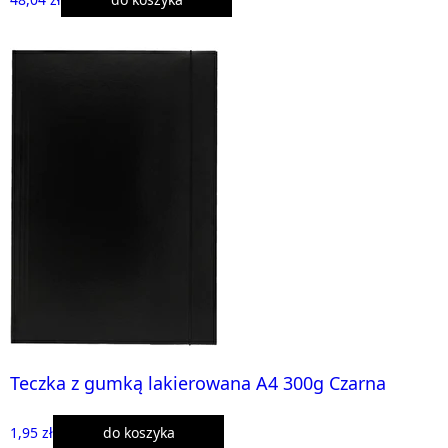
Teczka z gumką lakierowana A4 300g Czarna
1,95 zł
do koszyka