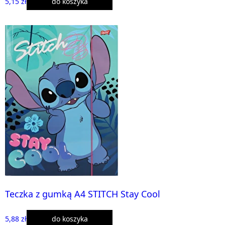
5,15 zł
do koszyka
Teczka z gumką A4 STITCH Stay Cool
5,88 zł
do koszyka