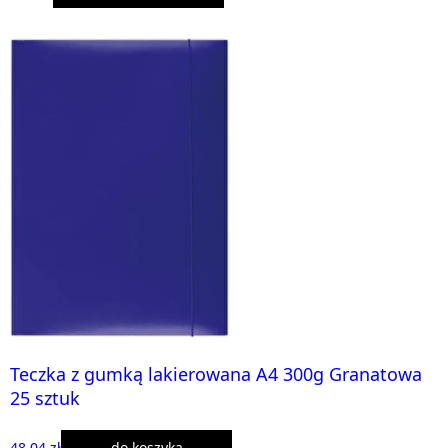
Teczka z gumką lakierowana A4 300g Granatowa
25 sztuk
48,04 zł
do koszyka