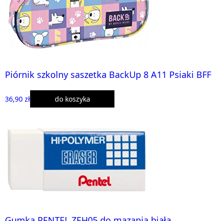
Piórnik szkolny saszetka BackUp 8 A11 Psiaki BFF
36,90 zł
do koszyka
Gumka PENTEL ZEH05 do mazania biała