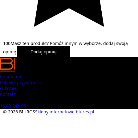
1
0
0
Masz ten produkt? Pomóż innym w wyborze, dodaj swoją
opinię.
Dodaj opinię
Regulamin
Polityka prywatności
O firmie
Kontakt
Masz pytania? Zadzwoń
13 49 242 08
© 2026 BIUROS
Sklepy internetowe blures.pl