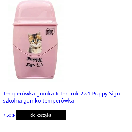
Temperówka gumka Interdruk 2w1 Puppy Sign
szkolna gumko temperówka
7,50 zł
do koszyka