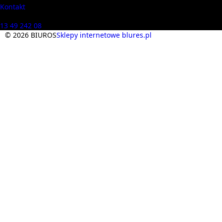
Kontakt
Masz pytania? Zadzwoń
13 49 242 08
© 2026 BIUROS
Sklepy internetowe blures.pl