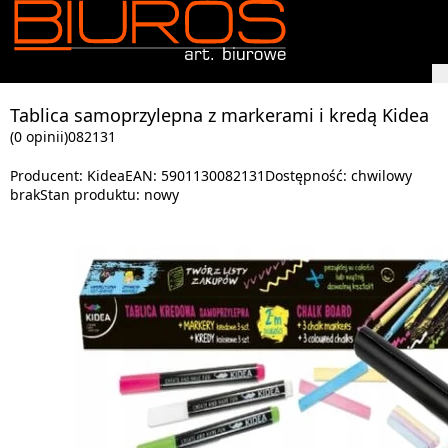
Tablica samoprzylepna z markerami i kredą Kidea
(0 opinii)
082131
Producent:
Kidea
EAN:
5901130082131
Dostępność:
chwilowy
brak
Stan produktu:
nowy