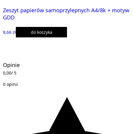
Zeszyt papierów samoprzylepnych A4/8k + motyw
GDD
8,66 zł
do koszyka
Opinie
0,00
/ 5
0 opinii