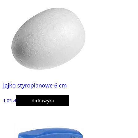
Jajko styropianowe 6 cm
1,05 zł
do koszyka