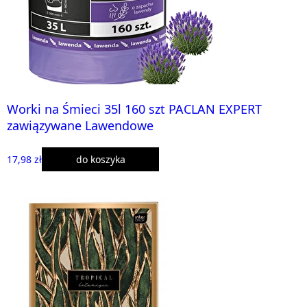
Worki na Śmieci 35l 160 szt PACLAN EXPERT
zawiązywane Lawendowe
17,98 zł
do koszyka