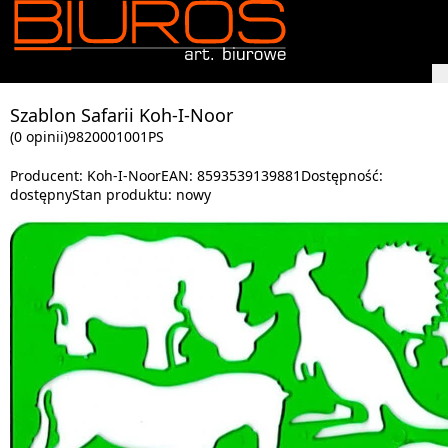
Szablon Safarii Koh-I-Noor
(0 opinii)
9820001001PS
Producent:
Koh-I-Noor
EAN:
8593539139881
Dostępność:
dostępny
Stan produktu:
nowy